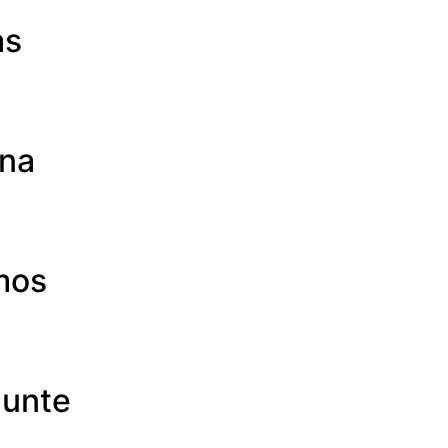
as
ina
mos
gunte