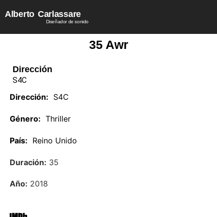
Alberto
Carlassare
Diseñador de sonido
35 Awr
Dirección
S4C
Dirección:
S4C
Género:
Thriller
País:
Reino Unido
Duración:
35
Año:
2018