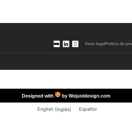
Aviso legal
Política de pri
Designed with
by
Wejustdesign.com
English
(
Inglés
)
Español