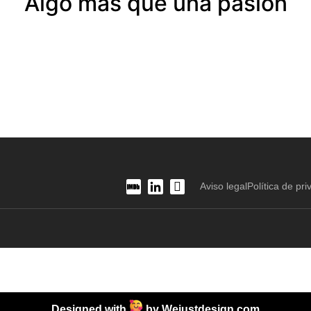
Algo más que una pasión
Aviso legal
Política de pri
Designed with
by
Wejustdesign.com